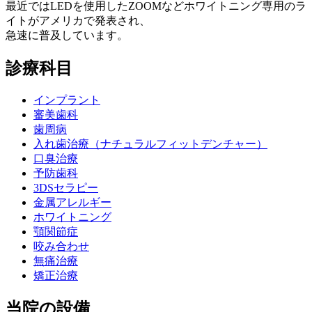
最近ではLEDを使用したZOOMなどホワイトニング専用のラ
イトがアメリカで発表され、
急速に普及しています。
診療科目
インプラント
審美歯科
歯周病
入れ歯治療
（ナチュラルフィットデンチャー）
口臭治療
予防歯科
3DSセラピー
金属アレルギー
ホワイトニング
顎関節症
咬み合わせ
無痛治療
矯正治療
当院の設備