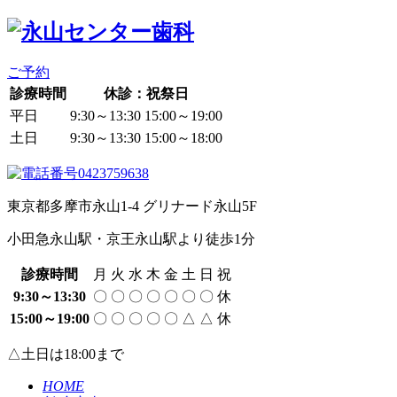
ご予約
診療時間
休診：祝祭日
平日
9:30～13:30
15:00～19:00
土日
9:30～13:30
15:00～18:00
東京都多摩市永山1-4 グリナード永山5F
小田急永山駅・京王永山駅より徒歩
1
分
診療時間
月
火
水
木
金
土
日
祝
9:30～13:30
〇
〇
〇
〇
〇
〇
〇
休
15:00～19:00
〇
〇
〇
〇
〇
△
△
休
△土日は18:00まで
HOME