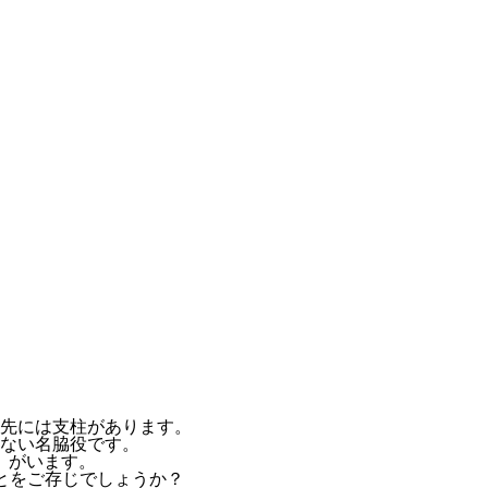
先には支柱があります。
ない名脇役
です。
」
がいます。
とをご存じでしょうか？