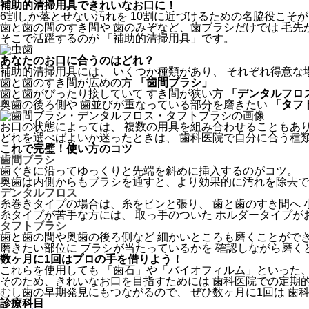
補助的清掃用具できれいなお口に！
6割しか落とせない汚れを 10割に近づけるための名脇役こそが
歯と歯の間のすき間や 歯のみぞなど、
歯ブラシだけでは 毛先
そこで活躍するのが 「補助的清掃用具」です。
あなたのお口に合うのはどれ？
補助的清掃用具には、 いくつか種類があり、 それぞれ得意な
歯と歯のすき間が広めの方
「歯間ブラシ」
歯と歯がぴったり接していて すき間が狭い方
「デンタルフロ
奥歯の後ろ側や 歯並びが重なっている部分を磨きたい
「タフ
お口の状態によっては、 複数の用具を組み合わせることもあ
どれを選べばよいか迷ったときは、
歯科医院で自分に合う種
これで完璧！使い方のコツ
歯間ブラシ
歯ぐきに沿ってゆっくりと先端を斜めに挿入するのがコツ。
奥歯は内側からもブラシを通すと、より効果的に汚れを除去で
デンタルフロス
糸巻きタイプの場合は、
糸をピンと張り、 歯と歯のすき間へ
糸タイプが苦手な方には、 取っ手のついた ホルダータイプが
タフトブラシ
歯と歯の間や奥歯の後ろ側など 細かいところも磨くことがで
磨きたい部位に ブラシが当たっているかを 確認しながら磨く
数ヶ月に1回はプロの手を借りよう！
これらを使用しても
「歯石」や「バイオフィルム」といった
そのため、きれいなお口を目指すためには 歯科医院での定期
むし歯の早期発見にもつながるので、 ぜひ数ヶ月に1回は 歯
診療科目