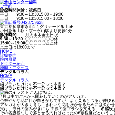
ご予約
診療時間
休診：祝祭日
平日
9:30～13:30
15:00～19:00
土日
9:30～13:30
15:00～18:00
東京都多摩市永山1-4 グリナード永山5F
小田急永山駅・京王永山駅より徒歩
1
分
診療時間
月
火
水
木
金
土
日
祝
9:30～13:30
〇
〇
〇
〇
〇
〇
〇
休
15:00～19:00
〇
〇
〇
〇
〇
△
△
休
△土日は18:00まで
HOME
診療案内
院内風景
ドクター紹介
地図・アクセス
デンタルコラム
HOME
デンタルコラム
歯ブラシだけじゃ不十分って本当？
歯ブラシだけじゃ不十分って本当？
こんにちは。
7月は中旬ごろから開花していくのがアサガオ。
色鮮やかな花に目が向きがちですが、
よく見るとつるが伸びる
アサガオが大きく育ち、
きれいな花を咲かせるためには欠かせ
実は、毎日の歯みがきにも 主役の歯ブラシを支える
「名脇役
その名脇役なしで落とせる汚れは
たったの6割程度
だというこ