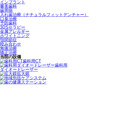
インプラント
審美歯科
歯周病
入れ歯治療
（ナチュラルフィットデンチャー）
口臭治療
予防歯科
3DSセラピー
金属アレルギー
ホワイトニング
顎関節症
咬み合わせ
無痛治療
矯正治療
当院の設備
歯科用CT
歯科用
ダイオードレーザー
拡大鏡