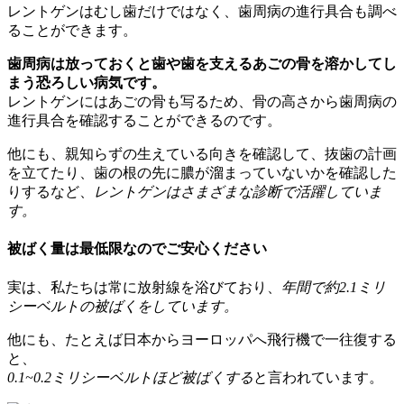
レントゲンはむし歯だけではなく、歯周病の進行具合も調べ
ることができます。
歯周病は放っておくと歯や歯を支えるあごの骨を溶かしてし
まう恐ろしい病気です。
レントゲンにはあごの骨も写るため、骨の高さから歯周病の
進行具合を確認することができるのです。
他にも、
親知らずの生えている向き
を確認して、抜歯の計画
を立てたり、
歯の根の先に膿が溜まっていないか
を確認した
りするなど、
レントゲンはさまざまな診断で活躍していま
す。
被ばく量は最低限なのでご安心ください
実は、私たちは常に放射線を浴びており、
年間で約2.1ミリ
シーベルトの被ばくをしています。
他にも、たとえば日本からヨーロッパへ飛行機で一往復する
と、
0.1~0.2ミリシーベルトほど被ばくする
と言われています。