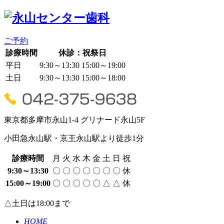
ご予約
診療時間
休診：祝祭日
平日
9:30～13:30
15:00～19:00
土日
9:30～13:30
15:00～18:00
東京都多摩市永山1-4 グリナード永山5F
小田急永山駅・京王永山駅より徒歩
1
分
診療時間
月
火
水
木
金
土
日
祝
9:30～13:30
〇
〇
〇
〇
〇
〇
〇
休
15:00～19:00
〇
〇
〇
〇
〇
△
△
休
△土日は18:00まで
HOME