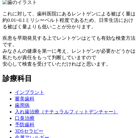
これに対して、
歯科医院にあるレントゲンによる被ばく量は
約0.01~0.1ミリシーベルト程度であるため、日常生活におけ
る被ばく量よりも低いことが分かります。
疾患を早期発見する上でレントゲンはとても有効な検査方法
です。
みなさんの健康を第一に考え、レントゲンが必要かどうかは
私たちが責任をもって判断していますので
安心して検査を受けていただければと思います。
診療科目
インプラント
審美歯科
歯周病
入れ歯治療
（ナチュラルフィットデンチャー）
口臭治療
予防歯科
3DSセラピー
金属アレルギー